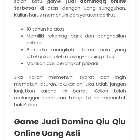
salah satu game
judi dominoqq online
terbesar
di atas dengan uang sungguhan,
Kalian harus memenuhi persyaratan berikut.
18 tahun ke atas
Memiliki rekening bank dan penghasilan
pribadi
Bersedia mengikuti aturan main yang
ditetapkan oleh masing-masing situs
Mainkan dari perangkat pribadi
Jika Kalian memenuhi syarat dan ingin
mematuhi aturan, lakukanlah; Jika tidak, jangan
lanjutkan karena ini berarti Kalian telah
melanggar peraturan tetapi tetap menuntut
hak Kalian.
Game Judi Domino Qiu Qiu
Online Uang Asli