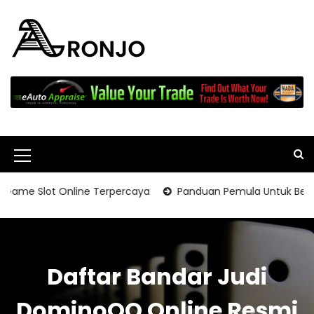
S
k
i
p
Untung Maksimal di situs IDN Poker dengan hadiah rolling
Agen IDN Poker Terbaik – Situs Resmi
t
tertinggi. Selain itu Kami juga agen ION Casino terpercaya
o
ION Casino
dengan sistem judi fairplay, daftar sekarang!
c
o
n
t
e
M
n
e
ame Slot Online Terpercaya
Panduan Pemula Untuk Bermain
t
n
u
I
Daftar Bandar Judi
c
o
DominoQQ Online Resmi