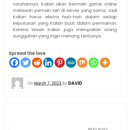
taruhannya. Kalian akan bermain game online
melawan pemain lain di server yang sama. Jadi
Kalian harus ekstra hati-hati dalam setiap
keputusan yang Kalian buat dalam permainan.
Karena lawan Kalian juga merupakan orang
sungguhan yang ingin menang tentunya.
Spread the love
DAVID
On
March 7, 2023
By
P
NEXT POST