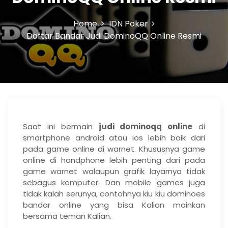
n
Home
IDN Poker
Daftar Bandar Judi DominoQQ Online Resmi
Saat ini bermain
judi dominoqq online
di
smartphone android atau ios lebih baik dari
pada game online di warnet. Khususnya game
online di handphone lebih penting dari pada
game warnet walaupun grafik layarnya tidak
sebagus komputer. Dan mobile games juga
tidak kalah serunya, contohnya kiu kiu dominoes
bandar online yang bisa Kalian mainkan
bersama teman Kalian.