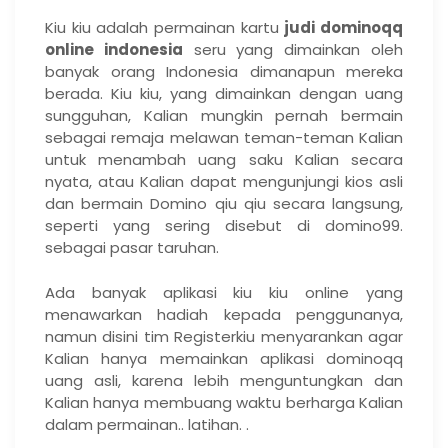
Kiu kiu adalah permainan kartu
judi dominoqq
online indonesia
seru yang dimainkan oleh
banyak orang Indonesia dimanapun mereka
berada. Kiu kiu, yang dimainkan dengan uang
sungguhan, Kalian mungkin pernah bermain
sebagai remaja melawan teman-teman Kalian
untuk menambah uang saku Kalian secara
nyata, atau Kalian dapat mengunjungi kios asli
dan bermain Domino qiu qiu secara langsung,
seperti yang sering disebut di domino99.
sebagai pasar taruhan.
Ada banyak aplikasi kiu kiu online yang
menawarkan hadiah kepada penggunanya,
namun disini tim Registerkiu menyarankan agar
Kalian hanya memainkan aplikasi dominoqq
uang asli, karena lebih menguntungkan dan
Kalian hanya membuang waktu berharga Kalian
dalam permainan.. latihan. .