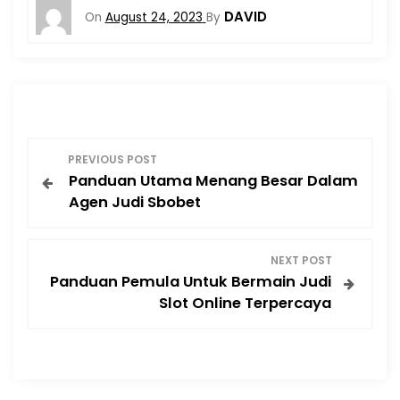
DAVID
On
August 24, 2023
By
P
PREVIOUS POST
Panduan Utama Menang Besar Dalam
o
Agen Judi Sbobet
s
NEXT POST
t
Panduan Pemula Untuk Bermain Judi
Slot Online Terpercaya
n
a
v