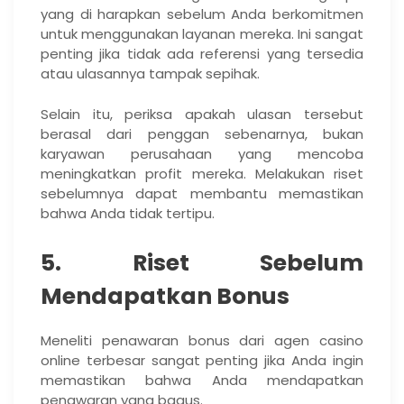
yang di harapkan sebelum Anda berkomitmen
untuk menggunakan layanan mereka. Ini sangat
penting jika tidak ada referensi yang tersedia
atau ulasannya tampak sepihak.
Selain itu, periksa apakah ulasan tersebut
berasal dari penggan sebenarnya, bukan
karyawan perusahaan yang mencoba
meningkatkan profit mereka. Melakukan riset
sebelumnya dapat membantu memastikan
bahwa Anda tidak tertipu.
5. Riset Sebelum
Mendapatkan Bonus
Meneliti penawaran bonus dari agen casino
online terbesar sangat penting jika Anda ingin
memastikan bahwa Anda mendapatkan
penawaran yang bagus.