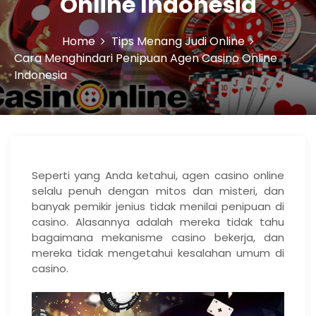
Online Indonesia
n
Home
Tips Menang Judi Online
Cara Menghindari Penipuan Agen Casino Online
Indonesia
Seperti yang Anda ketahui, agen casino online
selalu penuh dengan mitos dan misteri, dan
banyak pemikir jenius tidak menilai penipuan di
casino. Alasannya adalah mereka tidak tahu
bagaimana mekanisme casino bekerja, dan
mereka tidak mengetahui kesalahan umum di
casino.