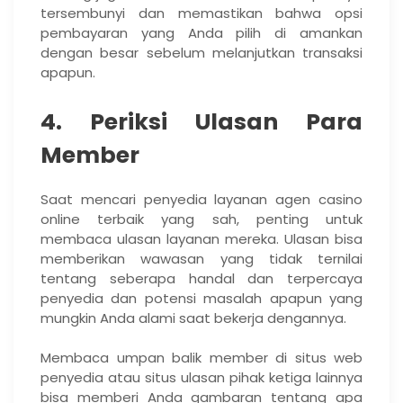
tersembunyi dan memastikan bahwa opsi
pembayaran yang Anda pilih di amankan
dengan besar sebelum melanjutkan transaksi
apapun.
4. Periksi Ulasan Para
Member
Saat mencari penyedia layanan agen casino
online terbaik yang sah, penting untuk
membaca ulasan layanan mereka. Ulasan bisa
memberikan wawasan yang tidak ternilai
tentang seberapa handal dan terpercaya
penyedia dan potensi masalah apapun yang
mungkin Anda alami saat bekerja dengannya.
Membaca umpan balik member di situs web
penyedia atau situs ulasan pihak ketiga lainnya
bisa memberi Anda gambaran tentang apa