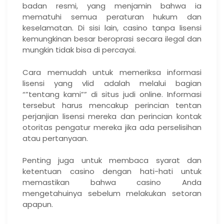
badan resmi, yang menjamin bahwa ia
mematuhi semua peraturan hukum dan
keselamatan. Di sisi lain, casino tanpa lisensi
kemungkinan besar beroprasi secara ilegal dan
mungkin tidak bisa di percayai.
Cara memudah untuk memeriksa informasi
lisensi yang vlid adalah melalui bagian
“”tentang kami”” di situs judi online. Informasi
tersebut harus mencakup perincian tentan
perjanjian lisensi mereka dan perincian kontak
otoritas pengatur mereka jika ada perselisihan
atau pertanyaan.
Penting juga untuk membaca syarat dan
ketentuan casino dengan hati-hati untuk
memastikan bahwa casino Anda
mengetahuinya sebelum melakukan setoran
apapun.