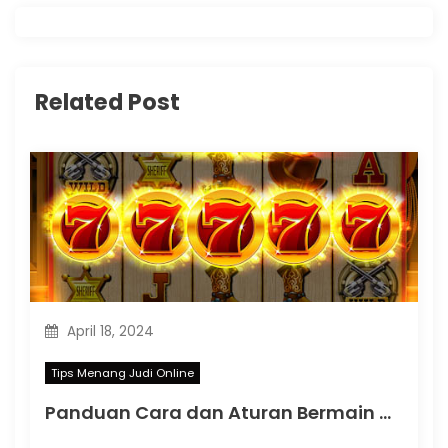
i
g
Related Post
a
t
i
o
n
April 18, 2024
Tips Menang Judi Online
Panduan Cara dan Aturan Bermain Game Slot Online Terpercaya