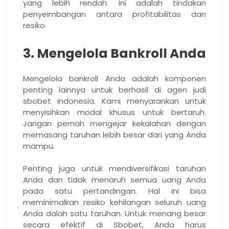
yang lebih rendah. Ini adalah tindakan
penyeimbangan antara profitabilitas dan
resiko.
3. Mengelola Bankroll Anda
Mengelola bankroll Anda adalah komponen
penting lainnya untuk berhasil di agen judi
sbobet indonesia. Kami menyarankan untuk
menyisihkan modal khusus untuk bertaruh.
Jangan pernah mengejar kekalahan dengan
memasang taruhan lebih besar dari yang Anda
mampu.
Penting juga untuk mendiversifikasi taruhan
Anda dan tidak menaruh semua uang Anda
pada satu pertandingan. Hal ini bisa
meminimalkan resiko kehilangan seluruh uang
Anda dalah satu taruhan. Untuk menang besar
secara efektif di Sbobet, Anda harus