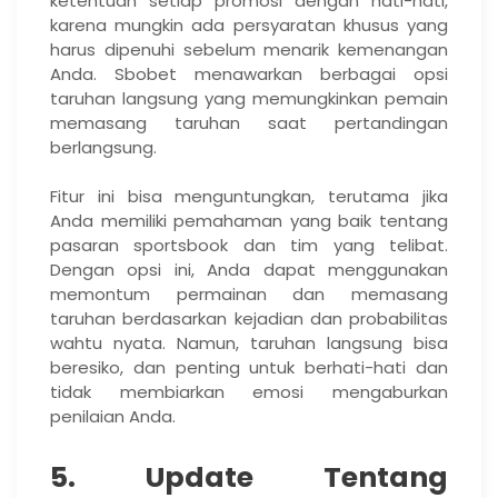
ketentuan setiap promosi dengan hati-hati,
karena mungkin ada persyaratan khusus yang
harus dipenuhi sebelum menarik kemenangan
Anda. Sbobet menawarkan berbagai opsi
taruhan langsung yang memungkinkan pemain
memasang taruhan saat pertandingan
berlangsung.
Fitur ini bisa menguntungkan, terutama jika
Anda memiliki pemahaman yang baik tentang
pasaran sportsbook dan tim yang telibat.
Dengan opsi ini, Anda dapat menggunakan
memontum permainan dan memasang
taruhan berdasarkan kejadian dan probabilitas
wahtu nyata. Namun, taruhan langsung bisa
beresiko, dan penting untuk berhati-hati dan
tidak membiarkan emosi mengaburkan
penilaian Anda.
5. Update Tentang