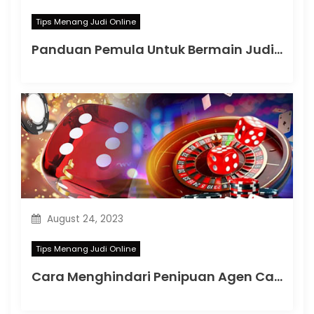
Tips Menang Judi Online
Panduan Pemula Untuk Bermain Judi Slot Online Terpercaya
August 24, 2023
Tips Menang Judi Online
Cara Menghindari Penipuan Agen Casino Online Indonesia