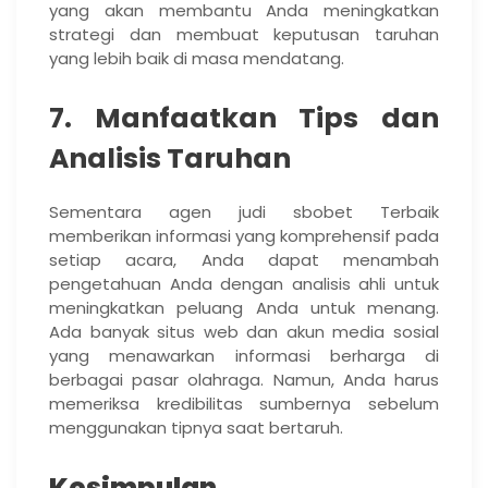
yang akan membantu Anda meningkatkan
strategi dan membuat keputusan taruhan
yang lebih baik di masa mendatang.
7. Manfaatkan Tips dan
Analisis Taruhan
Sementara agen judi sbobet Terbaik
memberikan informasi yang komprehensif pada
setiap acara, Anda dapat menambah
pengetahuan Anda dengan analisis ahli untuk
meningkatkan peluang Anda untuk menang.
Ada banyak situs web dan akun media sosial
yang menawarkan informasi berharga di
berbagai pasar olahraga. Namun, Anda harus
memeriksa kredibilitas sumbernya sebelum
menggunakan tipnya saat bertaruh.
Kesimpulan